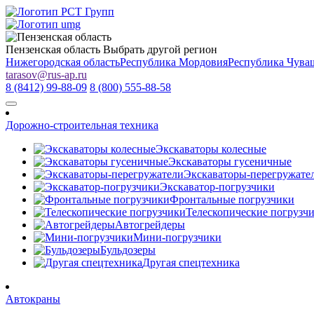
Пензенская область
Выбрать другой регион
Нижегородская область
Республика Мордовия
Республика Чува
tarasov
@
rus-ap.ru
8 (8412) 99-88-09
8 (800) 555-88-58
Дорожно-строительная техника
Экскаваторы колесные
Экскаваторы гусеничные
Экскаваторы-перегружате
Экскаватор-погрузчики
Фронтальные погрузчики
Телескопические погрузч
Автогрейдеры
Мини-погрузчики
Бульдозеры
Другая спецтехника
Автокраны