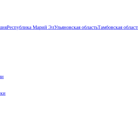
шия
Республика Марий Эл
Ульяновская область
Тамбовская област
ли
ики