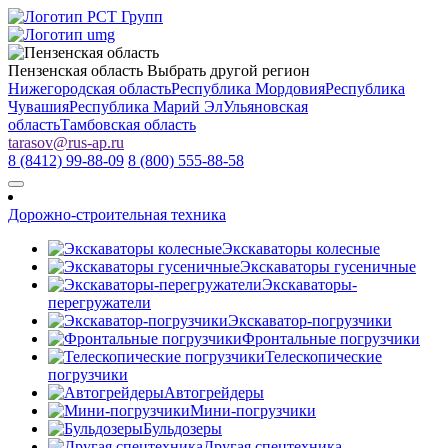
Пензенская область
Выбрать другой регион
Нижегородская область
Республика Мордовия
Республика
Чувашия
Республика Марий Эл
Ульяновская
область
Тамбовская область
tarasov
@
rus-ap.ru
8 (8412) 99-88-09
8 (800) 555-88-58
Дорожно-строительная техника
Экскаваторы колесные
Экскаваторы гусеничные
Экскаваторы-
перегружатели
Экскаватор-погрузчики
Фронтальные погрузчики
Телескопические
погрузчики
Автогрейдеры
Мини-погрузчики
Бульдозеры
Другая спецтехника