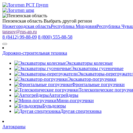
Пензенская область
Выбрать другой регион
Нижегородская область
Республика Мордовия
Республика Чува
tarasov
@
rus-ap.ru
8 (8412) 99-88-09
8 (800) 555-88-58
Дорожно-строительная техника
Экскаваторы колесные
Экскаваторы гусеничные
Экскаваторы-перегружате
Экскаватор-погрузчики
Фронтальные погрузчики
Телескопические погрузч
Автогрейдеры
Мини-погрузчики
Бульдозеры
Другая спецтехника
Автокраны