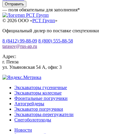
— поля обязательны для заполнения
*
© 2026 OOO «
РСТ Групп
»
Официальный дилер по поставке спецтехники
8 (8412) 99-88-09
8 (800) 555-88-58
tarasov
@
rus-ap.ru
Адрес:
г.
Пенза
ул. Ульяновская 54 А, офис 3
Экскаваторы гусеничные
Экскаваторы колесные
Фронтальные погрузчики
Автогрейдеры
Экскаватор погрузчики
Экскаваторы-перегружатели
Снегоболотоходы
Новости