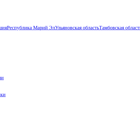
шия
Республика Марий Эл
Ульяновская область
Тамбовская област
ли
ики