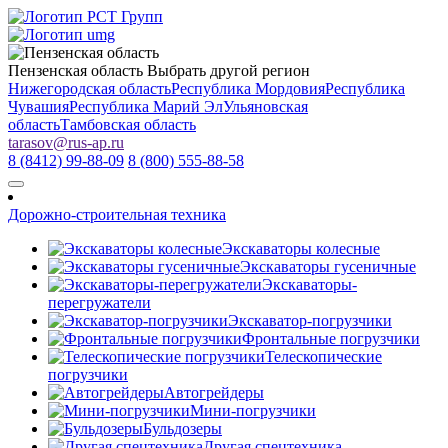
Пензенская область
Выбрать другой регион
Нижегородская область
Республика Мордовия
Республика
Чувашия
Республика Марий Эл
Ульяновская
область
Тамбовская область
tarasov
@
rus-ap.ru
8 (8412) 99-88-09
8 (800) 555-88-58
Дорожно-строительная техника
Экскаваторы колесные
Экскаваторы гусеничные
Экскаваторы-
перегружатели
Экскаватор-погрузчики
Фронтальные погрузчики
Телескопические
погрузчики
Автогрейдеры
Мини-погрузчики
Бульдозеры
Другая спецтехника