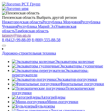
Пензенская область
Выбрать другой регион
Нижегородская область
Республика Мордовия
Республика
Чувашия
Республика Марий Эл
Ульяновская
область
Тамбовская область
tarasov
@
rus-ap.ru
8 (8412) 99-88-09
8 (800) 555-88-58
Дорожно-строительная техника
Экскаваторы колесные
Экскаваторы гусеничные
Экскаваторы-
перегружатели
Экскаватор-погрузчики
Фронтальные погрузчики
Телескопические
погрузчики
Автогрейдеры
Мини-погрузчики
Бульдозеры
Другая спецтехника