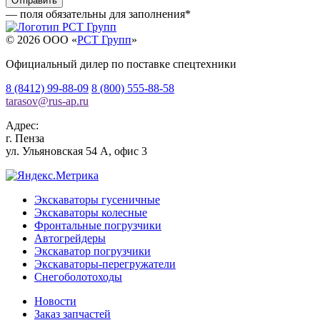
— поля обязательны для заполнения
*
© 2026 OOO «
РСТ Групп
»
Официальный дилер по поставке спецтехники
8 (8412) 99-88-09
8 (800) 555-88-58
tarasov
@
rus-ap.ru
Адрес:
г.
Пенза
ул. Ульяновская 54 А, офис 3
Экскаваторы гусеничные
Экскаваторы колесные
Фронтальные погрузчики
Автогрейдеры
Экскаватор погрузчики
Экскаваторы-перегружатели
Снегоболотоходы
Новости
Заказ запчастей