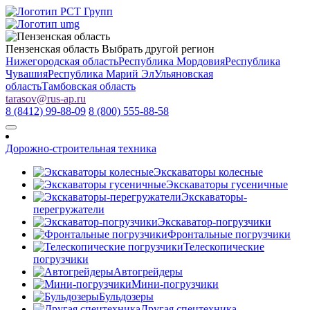
Пензенская область
Выбрать другой регион
Нижегородская область
Республика Мордовия
Республика
Чувашия
Республика Марий Эл
Ульяновская
область
Тамбовская область
tarasov
@
rus-ap.ru
8 (8412) 99-88-09
8 (800) 555-88-58
Дорожно-строительная техника
Экскаваторы колесные
Экскаваторы гусеничные
Экскаваторы-
перегружатели
Экскаватор-погрузчики
Фронтальные погрузчики
Телескопические
погрузчики
Автогрейдеры
Мини-погрузчики
Бульдозеры
Другая спецтехника