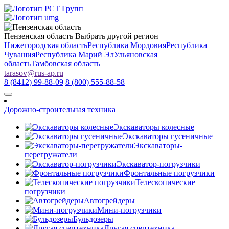
Пензенская область
Выбрать другой регион
Нижегородская область
Республика Мордовия
Республика
Чувашия
Республика Марий Эл
Ульяновская
область
Тамбовская область
tarasov
@
rus-ap.ru
8 (8412) 99-88-09
8 (800) 555-88-58
Дорожно-строительная техника
Экскаваторы колесные
Экскаваторы гусеничные
Экскаваторы-
перегружатели
Экскаватор-погрузчики
Фронтальные погрузчики
Телескопические
погрузчики
Автогрейдеры
Мини-погрузчики
Бульдозеры
Другая спецтехника