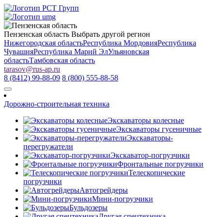
Пензенская область
Выбрать другой регион
Нижегородская область
Республика Мордовия
Республика
Чувашия
Республика Марий Эл
Ульяновская
область
Тамбовская область
tarasov
@
rus-ap.ru
8 (8412) 99-88-09
8 (800) 555-88-58
Дорожно-строительная техника
Экскаваторы колесные
Экскаваторы гусеничные
Экскаваторы-
перегружатели
Экскаватор-погрузчики
Фронтальные погрузчики
Телескопические
погрузчики
Автогрейдеры
Мини-погрузчики
Бульдозеры
Другая спецтехника