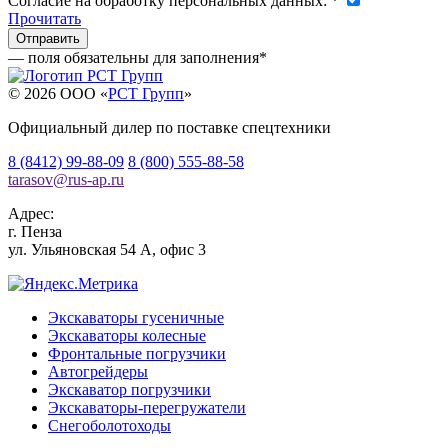
Согласие на обработку персональных данных:
*
Прочитать
— поля обязательны для заполнения
*
© 2026 OOO «
РСТ Групп
»
Официальный дилер по поставке спецтехники
8 (8412) 99-88-09
8 (800) 555-88-58
tarasov
@
rus-ap.ru
Адрес:
г.
Пенза
ул. Ульяновская 54 А, офис 3
Экскаваторы гусеничные
Экскаваторы колесные
Фронтальные погрузчики
Автогрейдеры
Экскаватор погрузчики
Экскаваторы-перегружатели
Снегоболотоходы