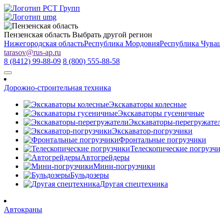
Пензенская область
Выбрать другой регион
Нижегородская область
Республика Мордовия
Республика Чува
tarasov
@
rus-ap.ru
8 (8412) 99-88-09
8 (800) 555-88-58
Дорожно-строительная техника
Экскаваторы колесные
Экскаваторы гусеничные
Экскаваторы-перегружате
Экскаватор-погрузчики
Фронтальные погрузчики
Телескопические погрузч
Автогрейдеры
Мини-погрузчики
Бульдозеры
Другая спецтехника
Автокраны