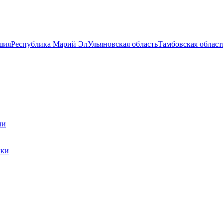
шия
Республика Марий Эл
Ульяновская область
Тамбовская област
ли
ики