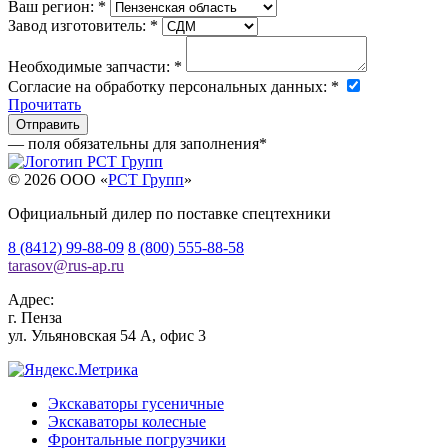
Ваш регион:
*
Завод изготовитель:
*
Необходимые запчасти:
*
Согласие на обработку персональных данных:
*
Прочитать
— поля обязательны для заполнения
*
© 2026 OOO «
РСТ Групп
»
Официальный дилер по поставке спецтехники
8 (8412) 99-88-09
8 (800) 555-88-58
tarasov
@
rus-ap.ru
Адрес:
г.
Пенза
ул. Ульяновская 54 А, офис 3
Экскаваторы гусеничные
Экскаваторы колесные
Фронтальные погрузчики