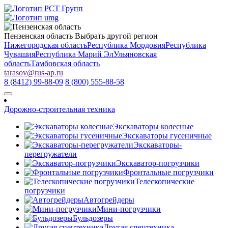
Пензенская область
Выбрать другой регион
Нижегородская область
Республика Мордовия
Республика
Чувашия
Республика Марий Эл
Ульяновская
область
Тамбовская область
tarasov
@
rus-ap.ru
8 (8412) 99-88-09
8 (800) 555-88-58
Дорожно-строительная техника
Экскаваторы колесные
Экскаваторы гусеничные
Экскаваторы-
перегружатели
Экскаватор-погрузчики
Фронтальные погрузчики
Телескопические
погрузчики
Автогрейдеры
Мини-погрузчики
Бульдозеры
Другая спецтехника