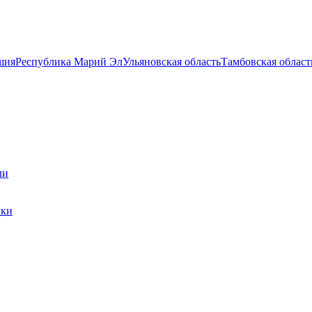
шия
Республика Марий Эл
Ульяновская область
Тамбовская област
ли
ики