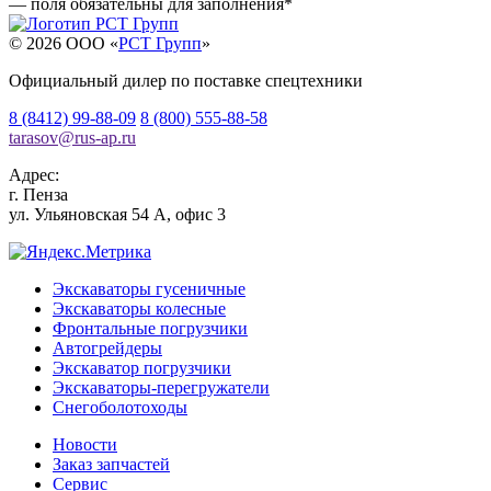
— поля обязательны для заполнения
*
© 2026 OOO «
РСТ Групп
»
Официальный дилер по поставке спецтехники
8 (8412) 99-88-09
8 (800) 555-88-58
tarasov
@
rus-ap.ru
Адрес:
г.
Пенза
ул. Ульяновская 54 А, офис 3
Экскаваторы гусеничные
Экскаваторы колесные
Фронтальные погрузчики
Автогрейдеры
Экскаватор погрузчики
Экскаваторы-перегружатели
Снегоболотоходы
Новости
Заказ запчастей
Сервис