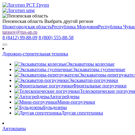
Пензенская область
Выбрать другой регион
Нижегородская область
Республика Мордовия
Республика Чува
tarasov
@
rus-ap.ru
8 (8412) 99-88-09
8 (800) 555-88-58
Дорожно-строительная техника
Экскаваторы колесные
Экскаваторы гусеничные
Экскаваторы-перегружате
Экскаватор-погрузчики
Фронтальные погрузчики
Телескопические погрузч
Автогрейдеры
Мини-погрузчики
Бульдозеры
Другая спецтехника
Автокраны