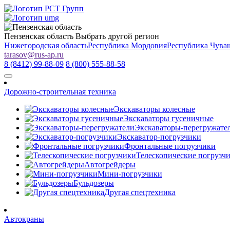
Пензенская область
Выбрать другой регион
Нижегородская область
Республика Мордовия
Республика Чува
tarasov
@
rus-ap.ru
8 (8412) 99-88-09
8 (800) 555-88-58
Дорожно-строительная техника
Экскаваторы колесные
Экскаваторы гусеничные
Экскаваторы-перегружате
Экскаватор-погрузчики
Фронтальные погрузчики
Телескопические погрузч
Автогрейдеры
Мини-погрузчики
Бульдозеры
Другая спецтехника
Автокраны