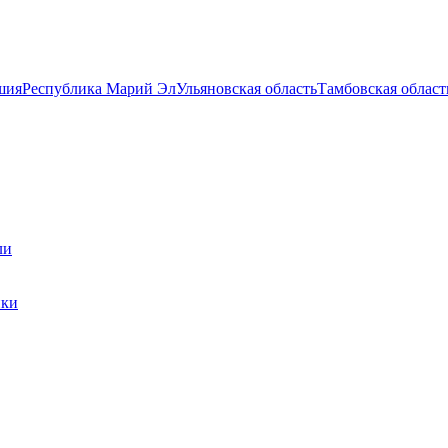
шия
Республика Марий Эл
Ульяновская область
Тамбовская област
ли
ики