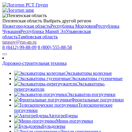
Пензенская область
Выбрать другой регион
Нижегородская область
Республика Мордовия
Республика
Чувашия
Республика Марий Эл
Ульяновская
область
Тамбовская область
tarasov
@
rus-ap.ru
8 (8412) 99-88-09
8 (800) 555-88-58
Дорожно-строительная техника
Экскаваторы колесные
Экскаваторы гусеничные
Экскаваторы-
перегружатели
Экскаватор-погрузчики
Фронтальные погрузчики
Телескопические
погрузчики
Автогрейдеры
Мини-погрузчики
Бульдозеры
Другая спецтехника