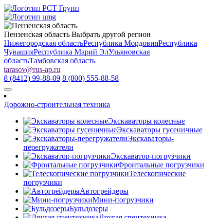
Пензенская область
Выбрать другой регион
Нижегородская область
Республика Мордовия
Республика
Чувашия
Республика Марий Эл
Ульяновская
область
Тамбовская область
tarasov
@
rus-ap.ru
8 (8412) 99-88-09
8 (800) 555-88-58
Дорожно-строительная техника
Экскаваторы колесные
Экскаваторы гусеничные
Экскаваторы-
перегружатели
Экскаватор-погрузчики
Фронтальные погрузчики
Телескопические
погрузчики
Автогрейдеры
Мини-погрузчики
Бульдозеры
Другая спецтехника