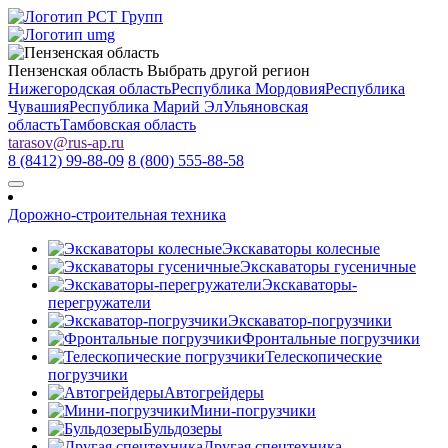
Пензенская область
Выбрать другой регион
Нижегородская область
Республика Мордовия
Республика
Чувашия
Республика Марий Эл
Ульяновская
область
Тамбовская область
tarasov
@
rus-ap.ru
8 (8412) 99-88-09
8 (800) 555-88-58
Дорожно-строительная техника
Экскаваторы колесные
Экскаваторы гусеничные
Экскаваторы-
перегружатели
Экскаватор-погрузчики
Фронтальные погрузчики
Телескопические
погрузчики
Автогрейдеры
Мини-погрузчики
Бульдозеры
Другая спецтехника