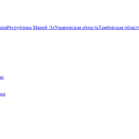
шия
Республика Марий Эл
Ульяновская область
Тамбовская област
ли
ики