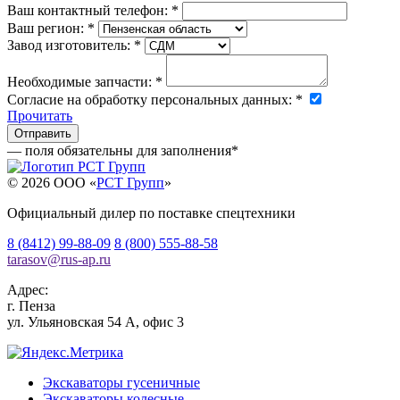
Ваш контактный телефон:
*
Ваш регион:
*
Завод изготовитель:
*
Необходимые запчасти:
*
Согласие на обработку персональных данных:
*
Прочитать
— поля обязательны для заполнения
*
© 2026 OOO «
РСТ Групп
»
Официальный дилер по поставке спецтехники
8 (8412) 99-88-09
8 (800) 555-88-58
tarasov
@
rus-ap.ru
Адрес:
г.
Пенза
ул. Ульяновская 54 А, офис 3
Экскаваторы гусеничные
Экскаваторы колесные