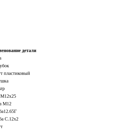
енование детали
в
убок
т пластиковый
ушка
тр
 М12х25
а М12
а12.65Г
а С.12х2
ут