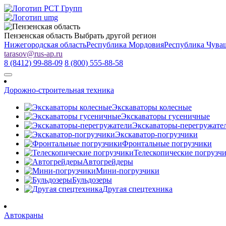
Пензенская область
Выбрать другой регион
Нижегородская область
Республика Мордовия
Республика Чува
tarasov
@
rus-ap.ru
8 (8412) 99-88-09
8 (800) 555-88-58
Дорожно-строительная техника
Экскаваторы колесные
Экскаваторы гусеничные
Экскаваторы-перегружате
Экскаватор-погрузчики
Фронтальные погрузчики
Телескопические погрузч
Автогрейдеры
Мини-погрузчики
Бульдозеры
Другая спецтехника
Автокраны