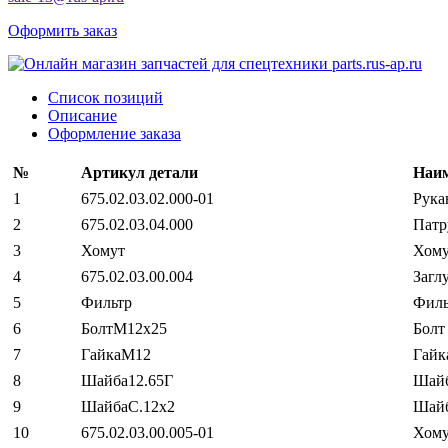
Оформить заказ
Список позиций
Описание
Оформление заказа
№
Артикул детали
Наим
1
675.02.03.02.000-01
Рука
2
675.02.03.04.000
Патр
3
Хомут
Хому
4
675.02.03.00.004
Загл
5
Фильтр
Филь
6
БолтМ12х25
Болт
7
ГайкаМ12
Гайк
8
Шайба12.65Г
Шайб
9
ШайбаС.12х2
Шайб
10
675.02.03.00.005-01
Хом