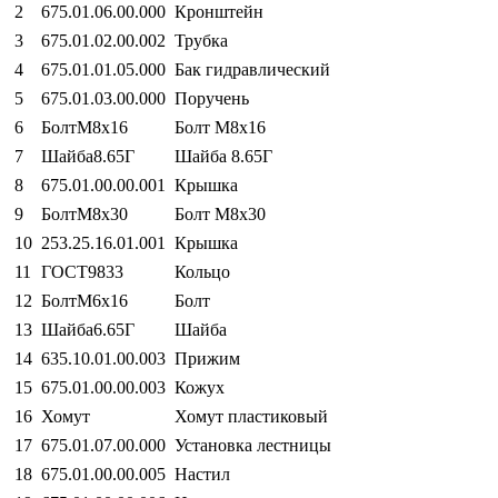
2
675.01.06.00.000
Кронштейн
3
675.01.02.00.002
Трубка
4
675.01.01.05.000
Бак гидравлический
5
675.01.03.00.000
Поручень
6
БолтМ8х16
Болт М8х16
7
Шайба8.65Г
Шайба 8.65Г
8
675.01.00.00.001
Крышка
9
БолтМ8х30
Болт М8х30
10
253.25.16.01.001
Крышка
11
ГОСТ9833
Кольцо
12
БолтМ6х16
Болт
13
Шайба6.65Г
Шайба
14
635.10.01.00.003
Прижим
15
675.01.00.00.003
Кожух
16
Хомут
Хомут пластиковый
17
675.01.07.00.000
Установка лестницы
18
675.01.00.00.005
Настил