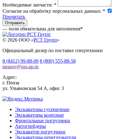
Необходимые запчасти:
*
Согласие на обработку персональных данных:
*
Прочитать
— поля обязательны для заполнения
*
© 2026 OOO «
РСТ Групп
»
Официальный дилер по поставке спецтехники
8 (8412) 99-88-09
8 (800) 555-88-58
tarasov
@
rus-ap.ru
Адрес:
г.
Пенза
ул. Ульяновская 54 А, офис 3
Экскаваторы гусеничные
Экскаваторы колесные
Фронтальные погрузчики
Автогрейдеры
Экскаватор погрузчики
Экскаваторы-перегружатели