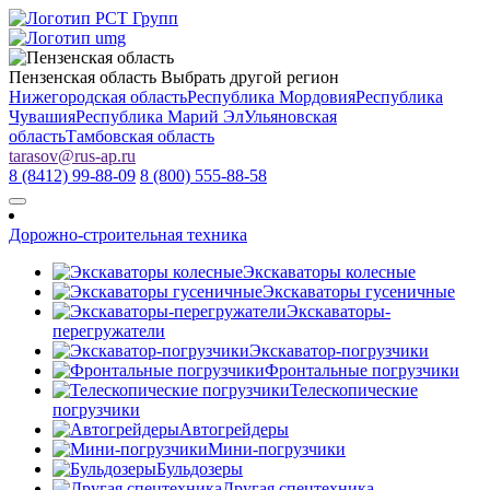
Пензенская область
Выбрать другой регион
Нижегородская область
Республика Мордовия
Республика
Чувашия
Республика Марий Эл
Ульяновская
область
Тамбовская область
tarasov
@
rus-ap.ru
8 (8412) 99-88-09
8 (800) 555-88-58
Дорожно-строительная техника
Экскаваторы колесные
Экскаваторы гусеничные
Экскаваторы-
перегружатели
Экскаватор-погрузчики
Фронтальные погрузчики
Телескопические
погрузчики
Автогрейдеры
Мини-погрузчики
Бульдозеры
Другая спецтехника