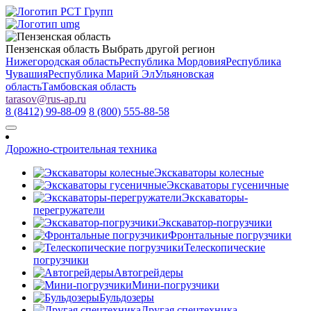
Пензенская область
Выбрать другой регион
Нижегородская область
Республика Мордовия
Республика
Чувашия
Республика Марий Эл
Ульяновская
область
Тамбовская область
tarasov
@
rus-ap.ru
8 (8412) 99-88-09
8 (800) 555-88-58
Дорожно-строительная техника
Экскаваторы колесные
Экскаваторы гусеничные
Экскаваторы-
перегружатели
Экскаватор-погрузчики
Фронтальные погрузчики
Телескопические
погрузчики
Автогрейдеры
Мини-погрузчики
Бульдозеры
Другая спецтехника