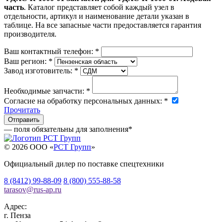
часть
. Каталог представляет собой каждый узел в
отдельности, артикул и наименование детали указан в
таблице. На все запасные части предоставляется гарантия
производителя.
Ваш контактный телефон:
*
Ваш регион:
*
Завод изготовитель:
*
Необходимые запчасти:
*
Согласие на обработку персональных данных:
*
Прочитать
— поля обязательны для заполнения
*
© 2026 OOO «
РСТ Групп
»
Официальный дилер по поставке спецтехники
8 (8412) 99-88-09
8 (800) 555-88-58
tarasov
@
rus-ap.ru
Адрес:
г.
Пенза