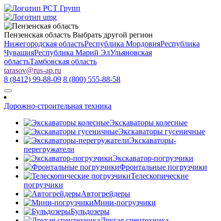
Пензенская область
Выбрать другой регион
Нижегородская область
Республика Мордовия
Республика
Чувашия
Республика Марий Эл
Ульяновская
область
Тамбовская область
tarasov
@
rus-ap.ru
8 (8412) 99-88-09
8 (800) 555-88-58
Дорожно-строительная техника
Экскаваторы колесные
Экскаваторы гусеничные
Экскаваторы-
перегружатели
Экскаватор-погрузчики
Фронтальные погрузчики
Телескопические
погрузчики
Автогрейдеры
Мини-погрузчики
Бульдозеры
Другая спецтехника