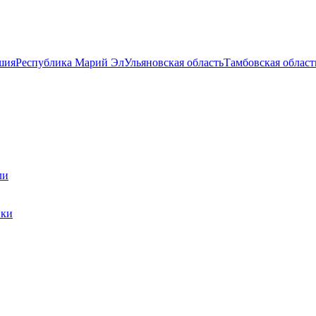
шия
Республика Марий Эл
Ульяновская область
Тамбовская област
ли
ики