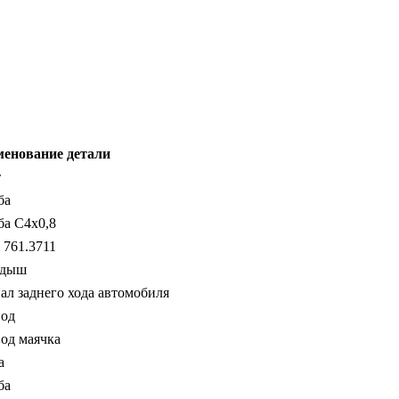
енование детали
т
ба
а С4х0,8
 761.3711
адыш
ал заднего хода автомобиля
од
од маячка
а
ба