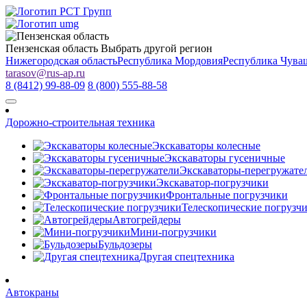
Пензенская область
Выбрать другой регион
Нижегородская область
Республика Мордовия
Республика Чува
tarasov
@
rus-ap.ru
8 (8412) 99-88-09
8 (800) 555-88-58
Дорожно-строительная техника
Экскаваторы колесные
Экскаваторы гусеничные
Экскаваторы-перегружате
Экскаватор-погрузчики
Фронтальные погрузчики
Телескопические погрузч
Автогрейдеры
Мини-погрузчики
Бульдозеры
Другая спецтехника
Автокраны