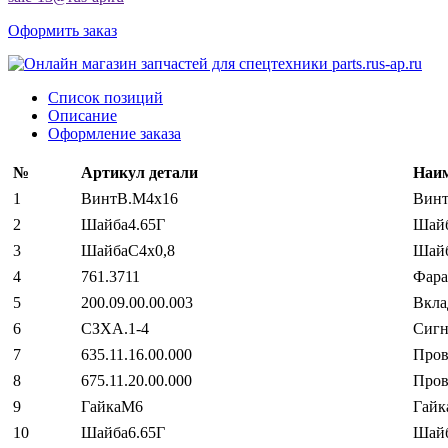
Оформить заказ
Список позиций
Описание
Оформление заказа
№
Артикул детали
Наим
1
ВинтВ.М4х16
Вин
2
Шайба4.65Г
Шай
3
ШайбаС4х0,8
Шайб
4
761.3711
Фара
5
200.09.00.00.003
Вкл
6
СЗХА.1-4
Сигн
7
635.11.16.00.000
Пров
8
675.11.20.00.000
Пров
9
ГайкаМ6
Гайк
10
Шайба6.65Г
Шай