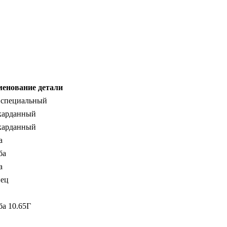
енование детали
 специальный
карданный
карданный
а
ба
а
ец
а 10.65Г