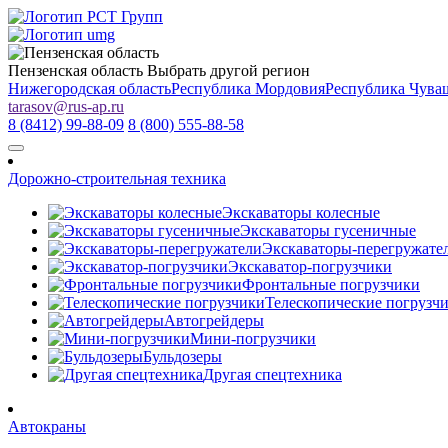
Пензенская область
Выбрать другой регион
Нижегородская область
Республика Мордовия
Республика Чува
tarasov
@
rus-ap.ru
8 (8412) 99-88-09
8 (800) 555-88-58
Дорожно-строительная техника
Экскаваторы колесные
Экскаваторы гусеничные
Экскаваторы-перегружате
Экскаватор-погрузчики
Фронтальные погрузчики
Телескопические погрузч
Автогрейдеры
Мини-погрузчики
Бульдозеры
Другая спецтехника
Автокраны