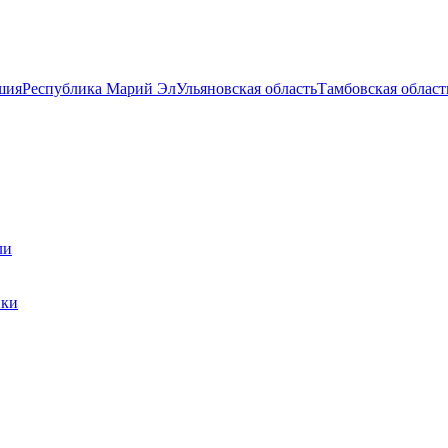
шия
Республика Марий Эл
Ульяновская область
Тамбовская област
ли
ики