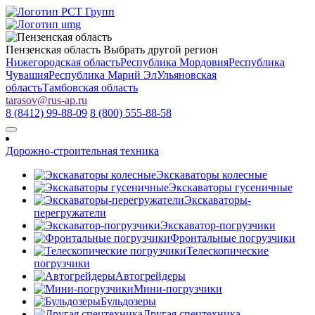
Пензенская область
Выбрать другой регион
Нижегородская область
Республика Мордовия
Республика
Чувашия
Республика Марий Эл
Ульяновская
область
Тамбовская область
tarasov
@
rus-ap.ru
8 (8412) 99-88-09
8 (800) 555-88-58
Дорожно-строительная техника
Экскаваторы колесные
Экскаваторы гусеничные
Экскаваторы-
перегружатели
Экскаватор-погрузчики
Фронтальные погрузчики
Телескопические
погрузчики
Автогрейдеры
Мини-погрузчики
Бульдозеры
Другая спецтехника