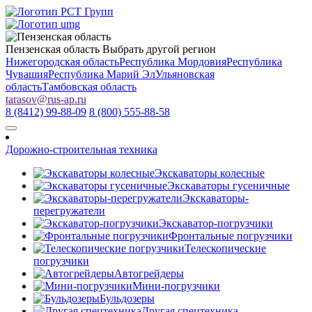
Пензенская область
Выбрать другой регион
Нижегородская область
Республика Мордовия
Республика
Чувашия
Республика Марий Эл
Ульяновская
область
Тамбовская область
tarasov
@
rus-ap.ru
8 (8412) 99-88-09
8 (800) 555-88-58
Дорожно-строительная техника
Экскаваторы колесные
Экскаваторы гусеничные
Экскаваторы-
перегружатели
Экскаватор-погрузчики
Фронтальные погрузчики
Телескопические
погрузчики
Автогрейдеры
Мини-погрузчики
Бульдозеры
Другая спецтехника