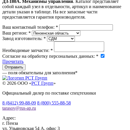
ДЗ-180А. Механизмы управления
. Каталог представляет
собой каждый узел в отдельности, артикул и наименование
детали указан в таблице. На все запасные части
предоставляется гарантия производителя.
Ваш контактный телефон:
*
Ваш регион:
*
Завод изготовитель:
*
Необходимые запчасти:
*
Согласие на обработку персональных данных:
*
Прочитать
— поля обязательны для заполнения
*
© 2026 OOO «
РСТ Групп
»
Официальный дилер по поставке спецтехники
8 (8412) 99-88-09
8 (800) 555-88-58
tarasov
@
rus-ap.ru
Адрес:
г.
Пенза
ул. Ульяновская 54 А, офис 3