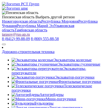
Пензенская область
Выбрать другой регион
Нижегородская область
Республика Мордовия
Республика
Чувашия
Республика Марий Эл
Ульяновская
область
Тамбовская область
tarasov
@
rus-ap.ru
8 (8412) 99-88-09
8 (800) 555-88-58
Дорожно-строительная техника
Экскаваторы колесные
Экскаваторы гусеничные
Экскаваторы-
перегружатели
Экскаватор-погрузчики
Фронтальные погрузчики
Телескопические
погрузчики
Автогрейдеры
Мини-погрузчики
Бульдозеры
Другая спецтехника