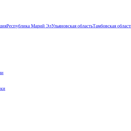
шия
Республика Марий Эл
Ульяновская область
Тамбовская област
ли
ики