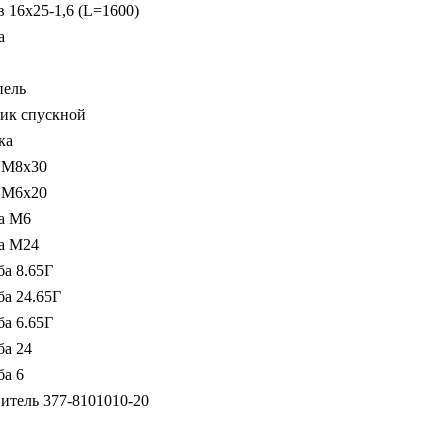
в 16х25-1,6 (L=1600)
а
ель
ик спускной
ка
 М8х30
 М6х20
а М6
а М24
а 8.65Г
а 24.65Г
а 6.65Г
а 24
а 6
итель 377-8101010-20