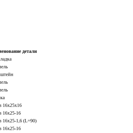
енование детали
ладка
ель
нштейн
ель
ель
ка
в 16х25х16
в 16х25-16
в 16х25-1,6 (L=90)
в 16х25-16