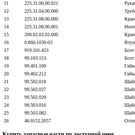
11
225.31.00.00.021
Рука
12
225.31.04.00.000
Труб
13
225.31.08.00.000
Кран
14
225.31.08.00.001
Нипп
15
200.02.02.02.000
Кран
16
0.860.1030-03
Втул
17
919.101.453
Болт
18
99.103.153
Болт
19
99.401.100
Гайк
20
99.402.212
Гайк
21
99.502.018
Шайб
22
99.502.027
Шайб
23
99.502.029
Шайб
24
99.503.016
Шайб
25
99.503.082
Шайб
26
46.9152.2057
Отоп
Купить запасные части по доступной цене