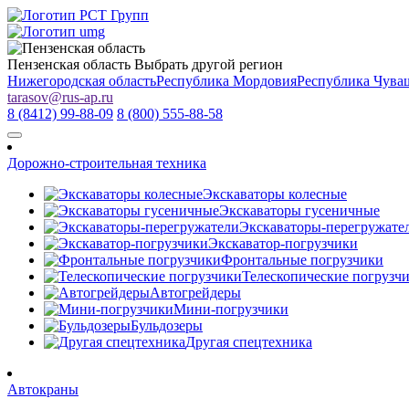
Пензенская область
Выбрать другой регион
Нижегородская область
Республика Мордовия
Республика Чува
tarasov
@
rus-ap.ru
8 (8412) 99-88-09
8 (800) 555-88-58
Дорожно-строительная техника
Экскаваторы колесные
Экскаваторы гусеничные
Экскаваторы-перегружате
Экскаватор-погрузчики
Фронтальные погрузчики
Телескопические погрузч
Автогрейдеры
Мини-погрузчики
Бульдозеры
Другая спецтехника
Автокраны