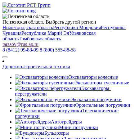
Пензенская область
Выбрать другой регион
Нижегородская область
Республика Мордовия
Республика
Чувашия
Республика Марий Эл
Ульяновская
область
Тамбовская область
tarasov
@
rus-ap.ru
8 (8412) 99-88-09
8 (800) 555-88-58
Дорожно-строительная техника
Экскаваторы колесные
Экскаваторы гусеничные
Экскаваторы-
перегружатели
Экскаватор-погрузчики
Фронтальные погрузчики
Телескопические
погрузчики
Автогрейдеры
Мини-погрузчики
Бульдозеры
Другая спецтехника