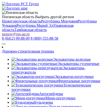
Пензенская область
Выбрать другой регион
Нижегородская область
Республика Мордовия
Республика
Чувашия
Республика Марий Эл
Ульяновская
область
Тамбовская область
tarasov
@
rus-ap.ru
8 (8412) 99-88-09
8 (800) 555-88-58
Дорожно-строительная техника
Экскаваторы колесные
Экскаваторы гусеничные
Экскаваторы-
перегружатели
Экскаватор-погрузчики
Фронтальные погрузчики
Телескопические
погрузчики
Автогрейдеры
Мини-погрузчики
Бульдозеры
Другая спецтехника