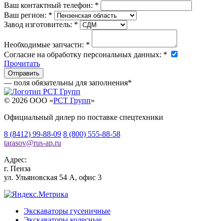
Ваш контактный телефон:
*
Ваш регион:
*
Завод изготовитель:
*
Необходимые запчасти:
*
Согласие на обработку персональных данных:
*
Прочитать
— поля обязательны для заполнения
*
© 2026 OOO «
РСТ Групп
»
Официальный дилер по поставке спецтехники
8 (8412) 99-88-09
8 (800) 555-88-58
tarasov
@
rus-ap.ru
Адрес:
г.
Пенза
ул. Ульяновская 54 А, офис 3
Экскаваторы гусеничные
Экскаваторы колесные