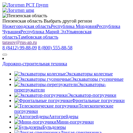
Пензенская область
Выбрать другой регион
Нижегородская область
Республика Мордовия
Республика
Чувашия
Республика Марий Эл
Ульяновская
область
Тамбовская область
tarasov
@
rus-ap.ru
8 (8412) 99-88-09
8 (800) 555-88-58
Дорожно-строительная техника
Экскаваторы колесные
Экскаваторы гусеничные
Экскаваторы-
перегружатели
Экскаватор-погрузчики
Фронтальные погрузчики
Телескопические
погрузчики
Автогрейдеры
Мини-погрузчики
Бульдозеры
Другая спецтехника