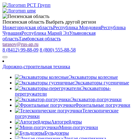
Пензенская область
Выбрать другой регион
Нижегородская область
Республика Мордовия
Республика
Чувашия
Республика Марий Эл
Ульяновская
область
Тамбовская область
tarasov
@
rus-ap.ru
8 (8412) 99-88-09
8 (800) 555-88-58
Дорожно-строительная техника
Экскаваторы колесные
Экскаваторы гусеничные
Экскаваторы-
перегружатели
Экскаватор-погрузчики
Фронтальные погрузчики
Телескопические
погрузчики
Автогрейдеры
Мини-погрузчики
Бульдозеры
Другая спецтехника