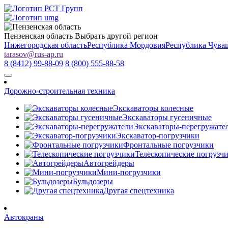
Пензенская область
Выбрать другой регион
Нижегородская область
Республика Мордовия
Республика Чува
tarasov
@
rus-ap.ru
8 (8412) 99-88-09
8 (800) 555-88-58
Дорожно-строительная техника
Экскаваторы колесные
Экскаваторы гусеничные
Экскаваторы-перегружате
Экскаватор-погрузчики
Фронтальные погрузчики
Телескопические погрузч
Автогрейдеры
Мини-погрузчики
Бульдозеры
Другая спецтехника
Автокраны