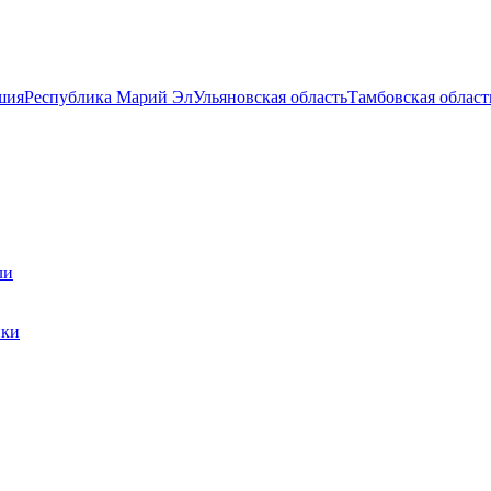
шия
Республика Марий Эл
Ульяновская область
Тамбовская област
ли
ики