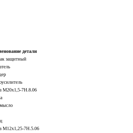
енование детали
ак защитный
атель
цер
оусилитель
а М20х1,5-7Н.8.06
а
мысло
ц
а М12х1,25-7Н.5.06