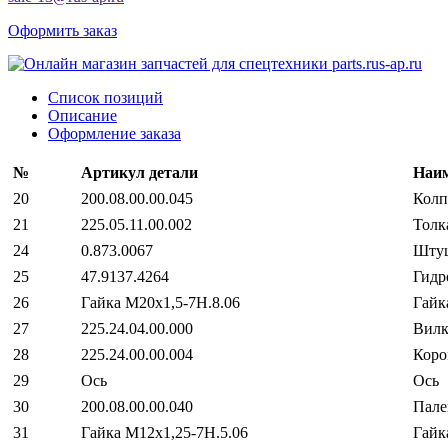
Оформить заказ
Список позиций
Описание
Оформление заказа
№
Артикул детали
Наим
20
200.08.00.00.045
Колп
21
225.05.11.00.002
Толк
24
0.873.0067
Шту
25
47.9137.4264
Гидр
26
Гайка М20х1,5-7Н.8.06
Гайк
27
225.24.04.00.000
Вилк
28
225.24.00.00.004
Коро
29
Ось
Ось
30
200.08.00.00.040
Пале
31
Гайка М12х1,25-7Н.5.06
Гайк