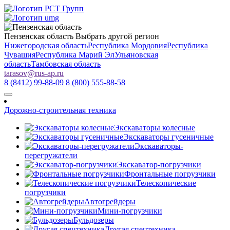
Пензенская область
Выбрать другой регион
Нижегородская область
Республика Мордовия
Республика
Чувашия
Республика Марий Эл
Ульяновская
область
Тамбовская область
tarasov
@
rus-ap.ru
8 (8412) 99-88-09
8 (800) 555-88-58
Дорожно-строительная техника
Экскаваторы колесные
Экскаваторы гусеничные
Экскаваторы-
перегружатели
Экскаватор-погрузчики
Фронтальные погрузчики
Телескопические
погрузчики
Автогрейдеры
Мини-погрузчики
Бульдозеры
Другая спецтехника