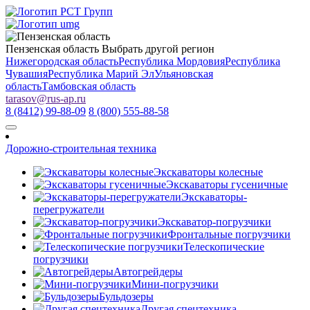
Пензенская область
Выбрать другой регион
Нижегородская область
Республика Мордовия
Республика
Чувашия
Республика Марий Эл
Ульяновская
область
Тамбовская область
tarasov
@
rus-ap.ru
8 (8412) 99-88-09
8 (800) 555-88-58
Дорожно-строительная техника
Экскаваторы колесные
Экскаваторы гусеничные
Экскаваторы-
перегружатели
Экскаватор-погрузчики
Фронтальные погрузчики
Телескопические
погрузчики
Автогрейдеры
Мини-погрузчики
Бульдозеры
Другая спецтехника