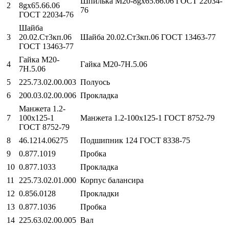
Шпилька М20-8gх65.66.06 ГОСТ 22034-
2
8gх65.66.06
76
ГОСТ 22034-76
Шайба
3
20.02.Ст3кп.06
Шайба 20.02.Ст3кп.06 ГОСТ 13463-77
ГОСТ 13463-77
Гайка М20-
4
Гайка М20-7Н.5.06
7Н.5.06
5
225.73.02.00.003
Полуось
6
200.03.02.00.006
Прокладка
Манжета 1.2-
7
100х125-1
Манжета 1.2-100х125-1 ГОСТ 8752-79
ГОСТ 8752-79
8
46.1214.06275
Подшипник 124 ГОСТ 8338-75
9
0.877.1019
Пробка
10
0.877.1033
Прокладка
11
225.73.02.01.000
Корпус балансира
12
0.856.0128
Прокладки
13
0.877.1036
Пробка
14
225.63.02.00.005
Вал