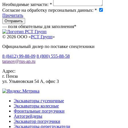
Необходимые запчасти:
*
Согласие на обработку персональных данных:
*
Прочитать
— поля обязательны для заполнения
*
© 2026 OOO «
РСТ Групп
»
Официальный дилер по поставке спецтехники
8 (8412) 99-88-09
8 (800) 555-88-58
tarasov
@
rus-ap.ru
Адрес:
г.
Пенза
ул. Ульяновская 54 А, офис 3
Экскаваторы гусеничные
Экскаваторы колесные
Фронтальные погрузчики
Автогрейдеры
Экскаватор погрузчики
Экскаваторы-перегружатели