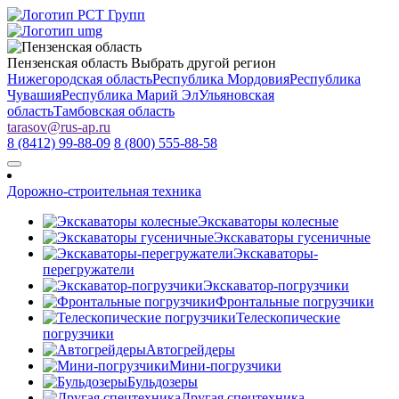
Пензенская область
Выбрать другой регион
Нижегородская область
Республика Мордовия
Республика
Чувашия
Республика Марий Эл
Ульяновская
область
Тамбовская область
tarasov
@
rus-ap.ru
8 (8412) 99-88-09
8 (800) 555-88-58
Дорожно-строительная техника
Экскаваторы колесные
Экскаваторы гусеничные
Экскаваторы-
перегружатели
Экскаватор-погрузчики
Фронтальные погрузчики
Телескопические
погрузчики
Автогрейдеры
Мини-погрузчики
Бульдозеры
Другая спецтехника