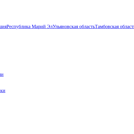
шия
Республика Марий Эл
Ульяновская область
Тамбовская област
ли
ики