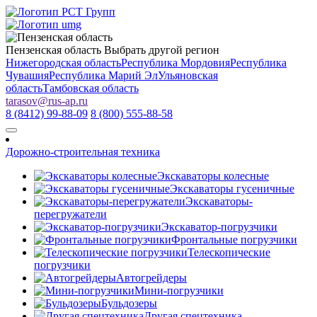
Пензенская область
Выбрать другой регион
Нижегородская область
Республика Мордовия
Республика
Чувашия
Республика Марий Эл
Ульяновская
область
Тамбовская область
tarasov
@
rus-ap.ru
8 (8412) 99-88-09
8 (800) 555-88-58
Дорожно-строительная техника
Экскаваторы колесные
Экскаваторы гусеничные
Экскаваторы-
перегружатели
Экскаватор-погрузчики
Фронтальные погрузчики
Телескопические
погрузчики
Автогрейдеры
Мини-погрузчики
Бульдозеры
Другая спецтехника