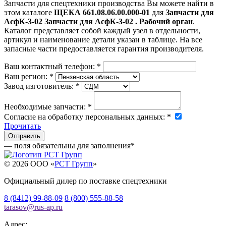
Запчасти для спецтехники производства
Вы можете найти в
этом каталоге
ЩЕКА 661.08.06.00.000-01
для
Запчасти для
АсфК-3-02 Запчасти для АсфК-3-02 . Рабочий орган
.
Каталог представляет собой каждый узел в отдельности,
артикул и наименование детали указан в таблице. На все
запасные части предоставляется гарантия производителя.
Ваш контактный телефон:
*
Ваш регион:
*
Завод изготовитель:
*
Необходимые запчасти:
*
Согласие на обработку персональных данных:
*
Прочитать
— поля обязательны для заполнения
*
© 2026 OOO «
РСТ Групп
»
Официальный дилер по поставке спецтехники
8 (8412) 99-88-09
8 (800) 555-88-58
tarasov
@
rus-ap.ru
Адрес: