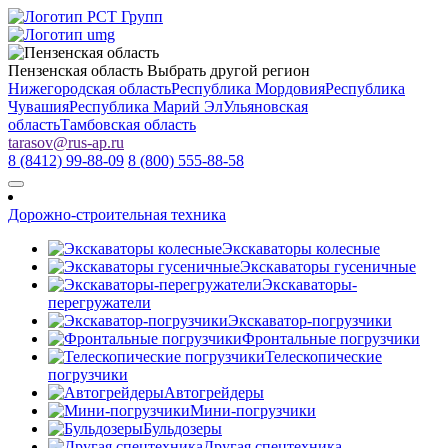
Пензенская область
Выбрать другой регион
Нижегородская область
Республика Мордовия
Республика
Чувашия
Республика Марий Эл
Ульяновская
область
Тамбовская область
tarasov
@
rus-ap.ru
8 (8412) 99-88-09
8 (800) 555-88-58
Дорожно-строительная техника
Экскаваторы колесные
Экскаваторы гусеничные
Экскаваторы-
перегружатели
Экскаватор-погрузчики
Фронтальные погрузчики
Телескопические
погрузчики
Автогрейдеры
Мини-погрузчики
Бульдозеры
Другая спецтехника