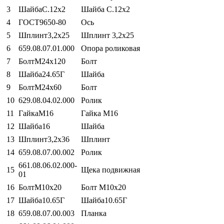
3
ШайбаС.12х2
Шайба С.12х2
4
ГОСТ9650-80
Ось
5
Шплинт3,2х25
Шплинт 3,2х25
6
659.08.07.01.000
Опора роликовая
7
БолтМ24х120
Болт
8
Шайба24.65Г
Шайба
9
БолтМ24х60
Болт
10
629.08.04.02.000
Ролик
11
ГайкаМ16
Гайка М16
12
Шайба16
Шайба
13
Шплинт3,2х36
Шплинт
14
659.08.07.00.002
Ролик
661.08.06.02.000-
15
Щека подвижная
01
16
БолтМ10х20
Болт М10х20
17
Шайба10.65Г
Шайба10.65Г
18
659.08.07.00.003
Планка