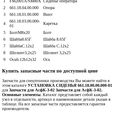
1
FМ2001А/SМ80Х
Сиденье оператора
2
661.18.04.00.000
Опора
3
661.18.01.00.000
Винт
661.18.03.00.000-
4
Каретка
01
5
БолтМ8х20
Болт
6
Шайба8.65Г
Шайба 8.65Г
7
ШайбаС.12х2
Шайба С.12х2
8
Шплинт3,2х25
Шплинт 3,2х25
9
Ось6-12b12х32
Ось
Купить запасные части по доступной цене
Запчасти для спецтехники производства
Вы можете найти в
этом каталоге
УСТАНОВКА СИДЕНЬЯ 661.18.00.00.000-01
для
Запчасти для АсфК-3-02 Запчасти для АсфК-3-02.
Основные элементы
. Каталог представляет собой каждый
узел в отдельности, артикул и наименование детали указан в
таблице. На все запасные части предоставляется гарантия
производителя.