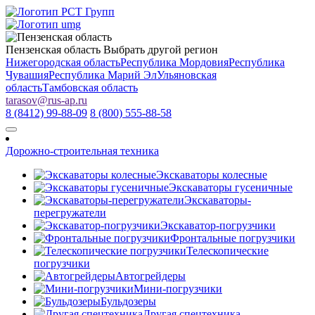
Пензенская область
Выбрать другой регион
Нижегородская область
Республика Мордовия
Республика
Чувашия
Республика Марий Эл
Ульяновская
область
Тамбовская область
tarasov
@
rus-ap.ru
8 (8412) 99-88-09
8 (800) 555-88-58
Дорожно-строительная техника
Экскаваторы колесные
Экскаваторы гусеничные
Экскаваторы-
перегружатели
Экскаватор-погрузчики
Фронтальные погрузчики
Телескопические
погрузчики
Автогрейдеры
Мини-погрузчики
Бульдозеры
Другая спецтехника