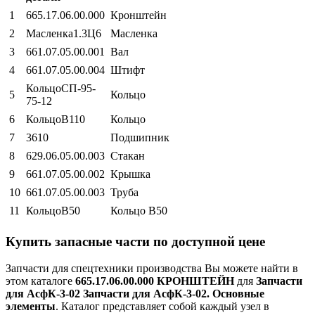
1
665.17.06.00.000
Кронштейн
2
Масленка1.3Ц6
Масленка
3
661.07.05.00.001
Вал
4
661.07.05.00.004
Штифт
КольцоСП-95-
5
Кольцо
75-12
6
КольцоВ110
Кольцо
7
3610
Подшипник
8
629.06.05.00.003
Стакан
9
661.07.05.00.002
Крышка
10
661.07.05.00.003
Труба
11
КольцоВ50
Кольцо В50
Купить запасные части по доступной цене
Запчасти для спецтехники производства
Вы можете найти в
этом каталоге
665.17.06.00.000 КРОНШТЕЙН
для
Запчасти
для АсфК-3-02 Запчасти для АсфК-3-02. Основные
элементы
. Каталог представляет собой каждый узел в