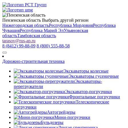
Пензенская область
Выбрать другой регион
Нижегородская область
Республика Мордовия
Республика
Чувашия
Республика Марий Эл
Ульяновская
область
Тамбовская область
tarasov
@
rus-ap.ru
8 (8412) 99-88-09
8 (800) 555-88-58
Дорожно-строительная техника
Экскаваторы колесные
Экскаваторы гусеничные
Экскаваторы-
перегружатели
Экскаватор-погрузчики
Фронтальные погрузчики
Телескопические
погрузчики
Автогрейдеры
Мини-погрузчики
Бульдозеры
Другая спецтехника