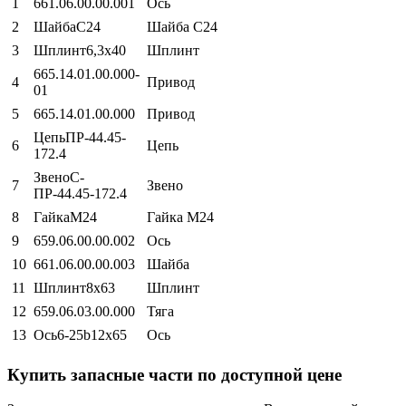
1
661.06.00.00.001
Ось
2
ШайбаС24
Шайба С24
3
Шплинт6,3х40
Шплинт
665.14.01.00.000-
4
Привод
01
5
665.14.01.00.000
Привод
ЦепьПР-44.45-
6
Цепь
172.4
ЗвеноС-
7
Звено
ПР-44.45-172.4
8
ГайкаМ24
Гайка М24
9
659.06.00.00.002
Ось
10
661.06.00.00.003
Шайба
11
Шплинт8х63
Шплинт
12
659.06.03.00.000
Тяга
13
Ось6-25b12х65
Ось
Купить запасные части по доступной цене