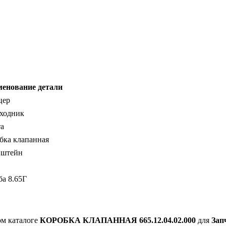
енование детали
цер
ходник
а
бка клапанная
нштейн
а 8.65Г
ом каталоге
КОРОБКА КЛАПАННАЯ 665.12.04.02.000
для
Зап