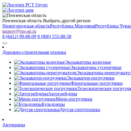
Пензенская область
Выбрать другой регион
Нижегородская область
Республика Мордовия
Республика Чува
tarasov
@
rus-ap.ru
8 (8412) 99-88-09
8 (800) 555-88-58
Дорожно-строительная техника
Экскаваторы колесные
Экскаваторы гусеничные
Экскаваторы-перегружате
Экскаватор-погрузчики
Фронтальные погрузчики
Телескопические погрузч
Автогрейдеры
Мини-погрузчики
Бульдозеры
Другая спецтехника
Автокраны