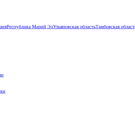
шия
Республика Марий Эл
Ульяновская область
Тамбовская област
ли
ики