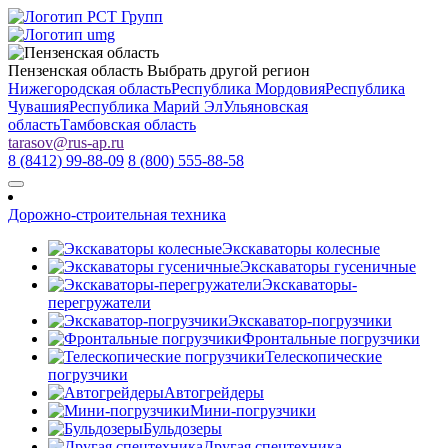
Пензенская область
Выбрать другой регион
Нижегородская область
Республика Мордовия
Республика
Чувашия
Республика Марий Эл
Ульяновская
область
Тамбовская область
tarasov
@
rus-ap.ru
8 (8412) 99-88-09
8 (800) 555-88-58
Дорожно-строительная техника
Экскаваторы колесные
Экскаваторы гусеничные
Экскаваторы-
перегружатели
Экскаватор-погрузчики
Фронтальные погрузчики
Телескопические
погрузчики
Автогрейдеры
Мини-погрузчики
Бульдозеры
Другая спецтехника