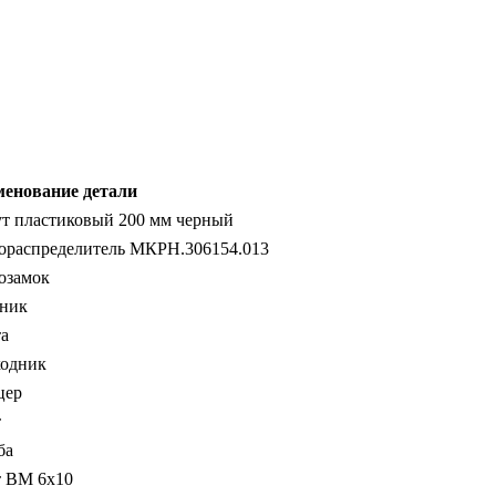
енование детали
т пластиковый 200 мм черный
ораспределитель МКРН.306154.013
озамок
ник
а
одник
цер
т
ба
 ВМ 6х10