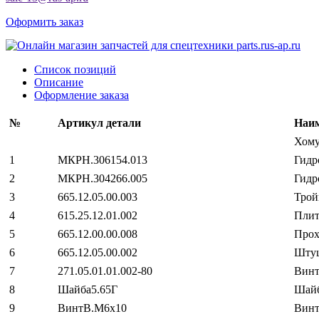
Оформить заказ
Список позиций
Описание
Оформление заказа
№
Артикул детали
Наим
Хому
1
МКРН.306154.013
Гидр
2
МКРН.304266.005
Гидр
3
665.12.05.00.003
Трой
4
615.25.12.01.002
Плит
5
665.12.00.00.008
Прох
6
665.12.05.00.002
Шту
7
271.05.01.01.002-80
Вин
8
Шайба5.65Г
Шай
9
ВинтВ.М6х10
Винт