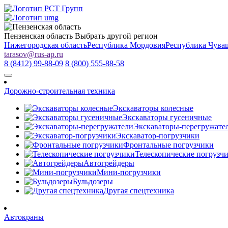
Пензенская область
Выбрать другой регион
Нижегородская область
Республика Мордовия
Республика Чува
tarasov
@
rus-ap.ru
8 (8412) 99-88-09
8 (800) 555-88-58
Дорожно-строительная техника
Экскаваторы колесные
Экскаваторы гусеничные
Экскаваторы-перегружате
Экскаватор-погрузчики
Фронтальные погрузчики
Телескопические погрузч
Автогрейдеры
Мини-погрузчики
Бульдозеры
Другая спецтехника
Автокраны