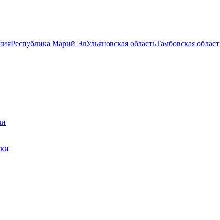
шия
Республика Марий Эл
Ульяновская область
Тамбовская област
ли
ики