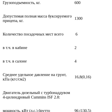
Грузоподъемность, кг.
600
Допустимая полная масса буксируемого
1300
прицепа, кг.
Количество посадочных мест всего
6
в т.ч. в кабине
2
в т.ч. в салоне
4
Среднее удельное давление на грунт,
16,8(0,16)
кПа (кгс/см2)
Двигатель дизельный с турбонаддувом
4-цилиндровый Cummins ISF 2.8:
мощность, кВт (л.с.) брутто
96 (130,5)