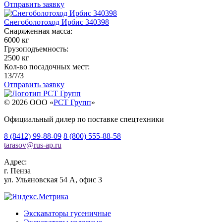
Отправить заявку
Снегоболотоход Ирбис 340398
Снаряженная масса:
6000 кг
Грузоподъемность:
2500 кг
Кол-во посадочных мест:
13/7/3
Отправить заявку
© 2026 OOO «
РСТ Групп
»
Официальный дилер по поставке спецтехники
8 (8412) 99-88-09
8 (800) 555-88-58
tarasov
@
rus-ap.ru
Адрес:
г.
Пенза
ул. Ульяновская 54 А, офис 3
Экскаваторы гусеничные