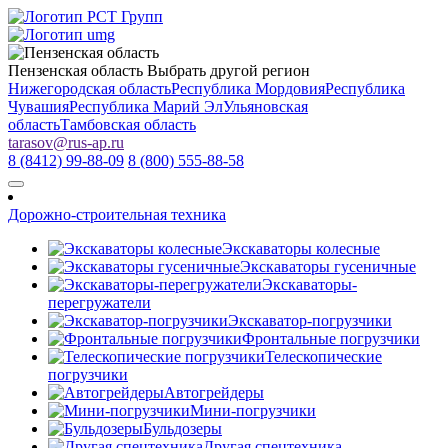
Пензенская область
Выбрать другой регион
Нижегородская область
Республика Мордовия
Республика
Чувашия
Республика Марий Эл
Ульяновская
область
Тамбовская область
tarasov
@
rus-ap.ru
8 (8412) 99-88-09
8 (800) 555-88-58
Дорожно-строительная техника
Экскаваторы колесные
Экскаваторы гусеничные
Экскаваторы-
перегружатели
Экскаватор-погрузчики
Фронтальные погрузчики
Телескопические
погрузчики
Автогрейдеры
Мини-погрузчики
Бульдозеры
Другая спецтехника