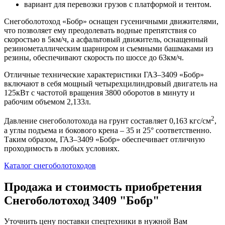
вариант для перевозки грузов с платформой и тентом.
Снегоболотоход «Бобр» оснащен гусеничными движителями,
что позволяет ему преодолевать водные препятствия со
скоростью в 5км/ч, а асфальтовый движитель, оснащенный
резинометаллическим шарниром и съемными башмаками из
резины, обеспечивают скорость по шоссе до 63км/ч.
Отличные технические характеристики ГАЗ–3409 «Бобр»
включают в себя мощный четырехцилиндровый двигатель на
125кВт с частотой вращения 3800 оборотов в минуту и
рабочим объемом 2,133л.
2
Давление снегоболотохода на грунт составляет 0,163 кгс/см
,
а углы подъема и бокового крена – 35 и 25° соответственно.
Таким образом, ГАЗ–3409 «Бобр» обеспечивает отличную
проходимость в любых условиях.
Каталог снегоболотоходов
Продажа и cтоимость приобретения
Снегоболотоход 3409 "Бобр"
Уточнить цену поставки спецтехники в нужной Вам