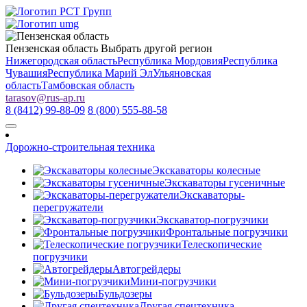
Пензенская область
Выбрать другой регион
Нижегородская область
Республика Мордовия
Республика
Чувашия
Республика Марий Эл
Ульяновская
область
Тамбовская область
tarasov
@
rus-ap.ru
8 (8412) 99-88-09
8 (800) 555-88-58
Дорожно-строительная техника
Экскаваторы колесные
Экскаваторы гусеничные
Экскаваторы-
перегружатели
Экскаватор-погрузчики
Фронтальные погрузчики
Телескопические
погрузчики
Автогрейдеры
Мини-погрузчики
Бульдозеры
Другая спецтехника