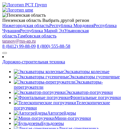
Пензенская область
Выбрать другой регион
Нижегородская область
Республика Мордовия
Республика
Чувашия
Республика Марий Эл
Ульяновская
область
Тамбовская область
tarasov
@
rus-ap.ru
8 (8412) 99-88-09
8 (800) 555-88-58
Дорожно-строительная техника
Экскаваторы колесные
Экскаваторы гусеничные
Экскаваторы-
перегружатели
Экскаватор-погрузчики
Фронтальные погрузчики
Телескопические
погрузчики
Автогрейдеры
Мини-погрузчики
Бульдозеры
Другая спецтехника