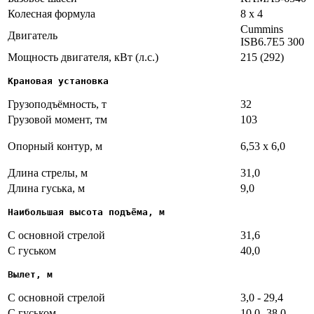
Колесная формула
8 х 4
Cummins
Двигатель
ISB6.7E5 300
Мощность двигателя, кВт (л.с.)
215 (292)
Крановая установка
Грузоподъёмность, т
32
Грузовой момент, тм
103
Опорный контур, м
6,53 х 6,0
Длина стрелы, м
31,0
Длина гуська, м
9,0
Наибольшая высота подъёма, м
С основной стрелой
31,6
С гуськом
40,0
Вылет, м
С основной стрелой
3,0 - 29,4
С гуськом
10,0 -38,0