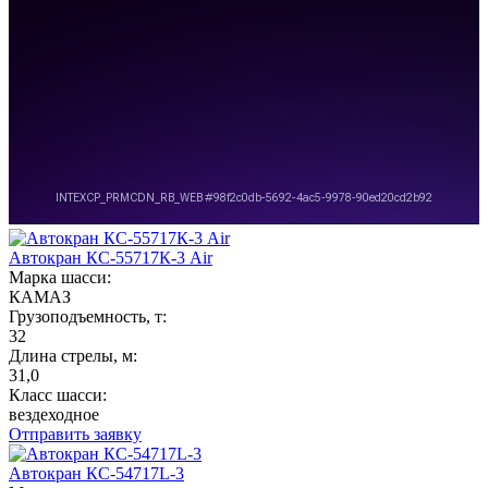
Автокран КС-55717К-3 Air
Марка шасси:
КАМАЗ
Грузоподъемность, т:
32
Длина стрелы, м:
31,0
Класс шасси:
вездеходное
Отправить заявку
Автокран КС-54717L-3